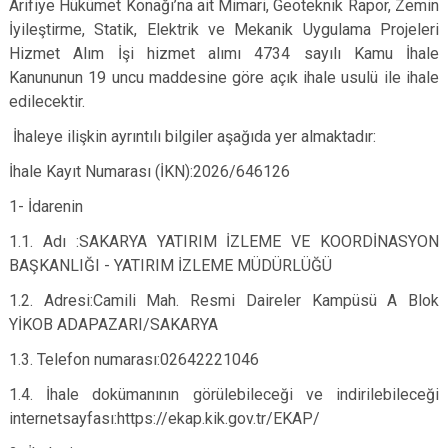
Arifiye Hükümet Konağı’na ait Mimari, Geoteknik Rapor, Zemin
İyileştirme, Statik, Elektrik ve Mekanik Uygulama Projeleri
Hizmet Alım İşi hizmet alımı 4734 sayılı Kamu İhale
Kanununun 19 uncu maddesine göre açık ihale usulü ile ihale
edilecektir.
İhaleye ilişkin ayrıntılı bilgiler aşağıda yer almaktadır:
İhale Kayıt Numarası (İKN):2026/646126
1- İdarenin
1.1. Adı :SAKARYA YATIRIM İZLEME VE KOORDİNASYON
BAŞKANLIĞI - YATIRIM İZLEME MÜDÜRLÜĞÜ
1.2. Adresi:Camili Mah. Resmi Daireler Kampüsü A Blok
YİKOB ADAPAZARI/SAKARYA
1.3. Telefon numarası:02642221046
1.4. İhale dokümanının görülebileceği ve indirilebileceği
internetsayfası:https://ekap.kik.gov.tr/EKAP/