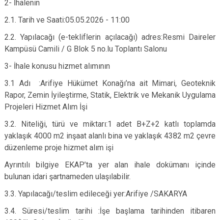
2- İhalenin
2.1. Tarih ve Saati:05.05.2026 - 11:00
2.2. Yapılacağı (e-tekliflerin açılacağı) adres:Resmi Daireler
Kampüsü Camili / G Blok 5 no.lu Toplantı Salonu
3- İhale konusu hizmet alımının
3.1 Adı :Arifiye Hükümet Konağı’na ait Mimari, Geoteknik
Rapor, Zemin İyileştirme, Statik, Elektrik ve Mekanik Uygulama
Projeleri Hizmet Alım İşi
3.2. Niteliği, türü ve miktarı:1 adet B+Z+2 katlı toplamda
yaklaşık 4000 m2 inşaat alanlı bina ve yaklaşık 4382 m2 çevre
düzenleme proje hizmet alım işi
Ayrıntılı bilgiye EKAP’ta yer alan ihale dokümanı içinde
bulunan idari şartnameden ulaşılabilir.
3.3. Yapılacağı/teslim edileceği yer:Arifiye /SAKARYA
3.4. Süresi/teslim tarihi :İşe başlama tarihinden itibaren