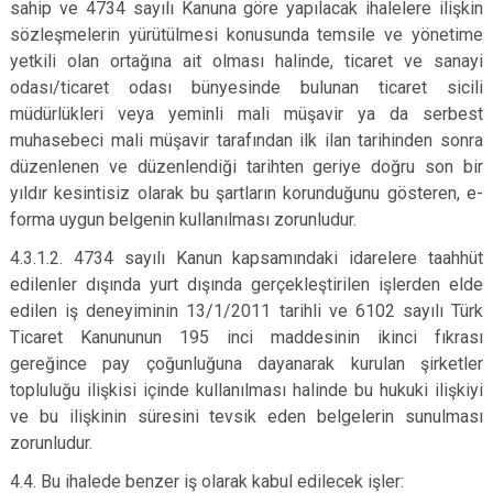
sahip ve 4734 sayılı Kanuna göre yapılacak ihalelere ilişkin
sözleşmelerin yürütülmesi konusunda temsile ve yönetime
yetkili olan ortağına ait olması halinde, ticaret ve sanayi
odası/ticaret odası bünyesinde bulunan ticaret sicili
müdürlükleri veya yeminli mali müşavir ya da serbest
muhasebeci mali müşavir tarafından ilk ilan tarihinden sonra
düzenlenen ve düzenlendiği tarihten geriye doğru son bir
yıldır kesintisiz olarak bu şartların korunduğunu gösteren, e-
forma uygun belgenin kullanılması zorunludur.
4.3.1.2. 4734 sayılı Kanun kapsamındaki idarelere taahhüt
edilenler dışında yurt dışında gerçekleştirilen işlerden elde
edilen iş deneyiminin 13/1/2011 tarihli ve 6102 sayılı Türk
Ticaret Kanununun 195 inci maddesinin ikinci fıkrası
gereğince pay çoğunluğuna dayanarak kurulan şirketler
topluluğu ilişkisi içinde kullanılması halinde bu hukuki ilişkiyi
ve bu ilişkinin süresini tevsik eden belgelerin sunulması
zorunludur.
4.4. Bu ihalede benzer iş olarak kabul edilecek işler: