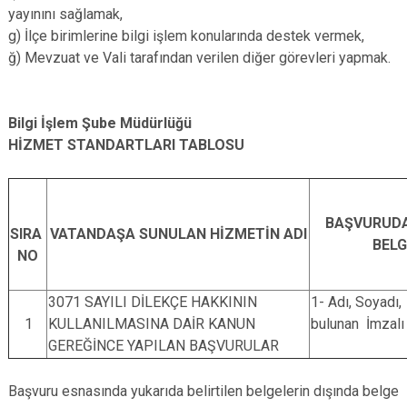
yayınını sağlamak,
g) İlçe birimlerine bilgi işlem konularında destek vermek,
ğ) Mevzuat ve Vali tarafından verilen diğer görevleri yapmak.
Bilgi İşlem Şube Müdürlüğü
HİZMET STANDARTLARI TABLOSU
BAŞVURUDA
SIRA
VATANDAŞA SUNULAN HİZMETİN ADI
BELG
NO
3071 SAYILI DİLEKÇE HAKKININ
1- Adı, Soyadı,
1
KULLANILMASINA DAİR KANUN
bulunan İmzalı
GEREĞİNCE YAPILAN BAŞVURULAR
Başvuru esnasında yukarıda belirtilen belgelerin dışında belge