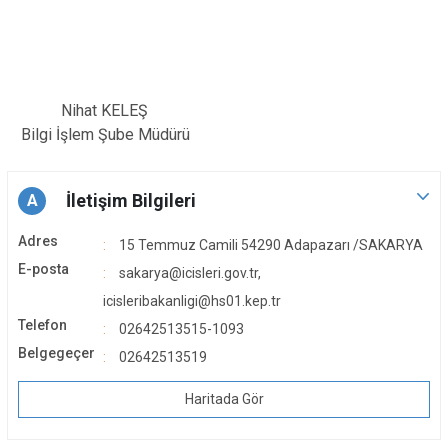
Nihat KELEŞ
Bilgi İşlem Şube Müdürü
İletişim Bilgileri
A
Adres
15 Temmuz Camili 54290 Adapazarı /SAKARYA
E-posta
sakarya@icisleri.gov.tr,
icisleribakanligi@hs01.kep.tr
Telefon
02642513515-1093
Belgegeçer
02642513519
Haritada Gör