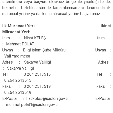
istenilmesi veya başvuru eksiksiz belge ile yapıldığı halde,
hizmetin belirtilen sürede tamamlanmaması durumunda ilk
müracaat yerine ya da ikinci müracaat yerine başvurunuz.
İlk Müracaat Yeri:
İkinci
Müracaat Yeri:
İsim : Nihat KELEŞ İsim
: Mehmet POLAT
Unvan : Bilgi İşlem Şube Müdürü Unvan :
Vali Yardımcısı
Adres : Sakarya Valiliği Adres
: Sakarya Valiliği
Tel : 0 264 2513515 Tel :
0 264 2513515
Faks : 0 264 2513519 Faks :
0 264 2513519
E-Posta : nihat.keles@icisleri.gov.tr E-Posta
: mehmet.polat1@icisleri.gov.tr