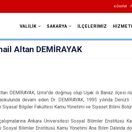
e-Devlet
VALİLİK
SAKARYA
İLÇELERİMİZ
HİZMET
Valilikler
smail Altan DEMİRAYAK
:
Altan DEMİRAYAK, İzmir'de doğmuş olup Uşak ili Banaz ilçesi nüfu
taokulunda devam eden Dr. DEMİRAYAK, 1995 yılında Denizli 
i Siyasal Bilgiler Fakültesi Kamu Yönetimi ve Siyaset Bilimi Böl
alışmalarına Ankara Üniversitesi Sosyal Bilimler Enstitüsü K
si Sosyal Bilimler Enstitüsü Kamu Yönetimi Ana Bilim Dalında d