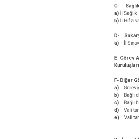
C- Sağlık
a)
İl Sağlı
b)
İl Hıfzıs
D- Sakarya
a)
İl Sına
E- Görev A
Kuruluşları
F- Diğer G
a)
Göreviy
b)
Bağlı d
c)
Bağlı b
d)
Vali ta
e)
Vali ta