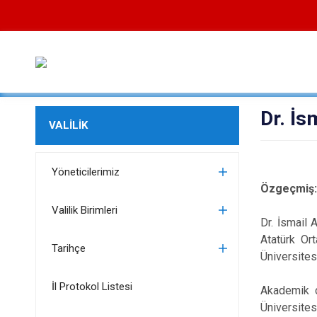
Dr. İ
VALİLİK
Yöneticilerimiz
Özgeçmiş
Valilik Birimleri
Dr. İsmail 
Atatürk Or
Tarihçe
Üniversites
İl Protokol Listesi
Akademik ç
Üniversite