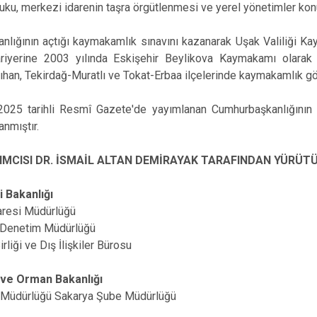
kuku, merkezi idarenin taşra örgütlenmesi ve yerel yönetimler konu
kanlığının açtığı kaymakamlık sınavını kazanarak Uşak Valiliği 
riyerine 2003 yılında Eskişehir Beylikova Kaymakamı olarak b
ıhan, Tekirdağ-Muratlı ve Tokat-Erbaa ilçelerinde kaymakamlık gör
025 tarihli Resmî Gazete'de yayımlanan Cumhurbaşkanlığının 20
anmıştır.
IMCISI DR. İSMAİL ALTAN DEMİRAYAK TARAFINDAN YÜRÜT
i Bakanlığı
daresi Müdürlüğü
 Denetim Müdürlüğü
irliği ve Dış İlişkiler Bürosu
ve Orman Bakanlığı
e Müdürlüğü Sakarya Şube Müdürlüğü