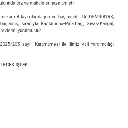
larında tez ve makaleler hazırlamıştır.
Kaymakam Adayı olarak göreve başlamıştır. Dr. DEMİRAYAK,
aşlamış, sırasıyla Kastamonu-Pınarbaşı, Sivas-Kangal,
evlerini yürütmüştür.
25/205 sayılı Kararnamesi ile İlimiz Vali Yardımcılığı
ÜLECEK İŞLER