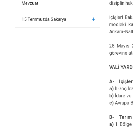
disiplin hu
Mevzuat
İçişleri Ba
15 Temmuzda Sakarya
mesleki ka
Ankara-Nall
28 Mayıs 2
görevine at
VALİ YARD
A- İçişler
a)
İl Göç İ
b)
İdare ve
c)
Avrupa B
B- Tarım 
a)
1. Bölg